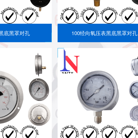
向黑底黑罩对孔
100经向氧压表黑底黑罩对孔