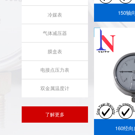
150
冷媒表
气体减压器
膜盒表
电接点压力表
双金属温度计
了解更多
160经