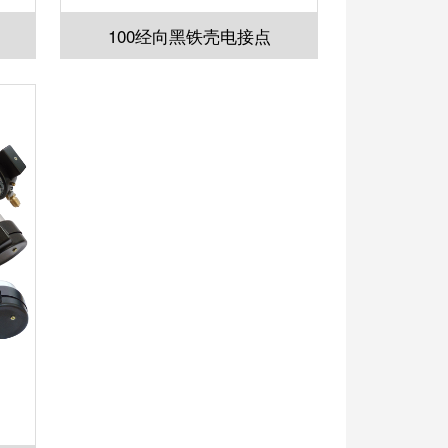
100经向黑铁壳电接点