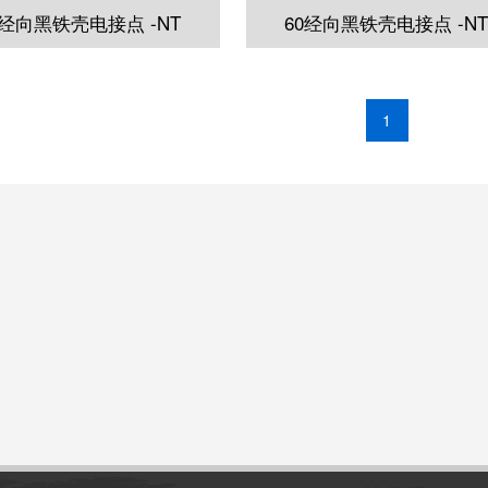
0经向黑铁壳电接点 -NT
60经向黑铁壳电接点 -N
1